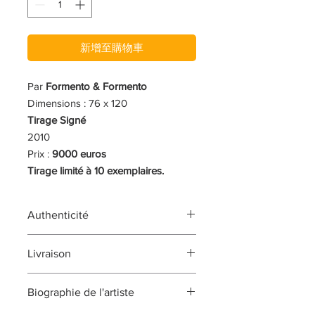
新增至購物車
Par
Formento & Formento
Dimensions : 76 x 120
Tirage Signé
2010
Prix :
9000 euros
Tirage limité à 10 exemplaires.
Authenticité
L'oeuvre est signée et vous sera
Livraison
vendue avec un certificat
d'authenticité signé par l'artiste, au
L'oeuvre vous sera livrée sous 1 à 2
recto ou au verso de l'oeuvre, ou sur
Biographie de l'artiste
semaines après validation de votre
le certificat remis avec l'oeuvre. Ce
commande.