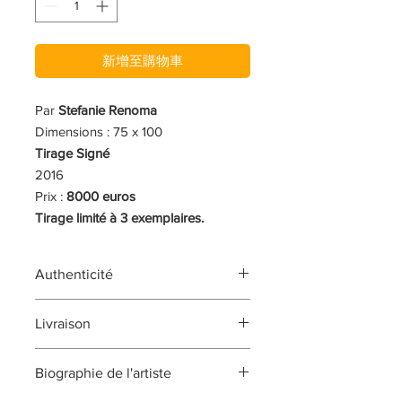
新增至購物車
Par
Stefanie Renoma
Dimensions : 75 x 100
Tirage Signé
2016
Prix :
8000 euros
Tirage limité à 3 exemplaires.
Authenticité
L'oeuvre est signée et vous sera
Livraison
vendue avec un certificat
d'authenticité signé par l'artiste, au
L'oeuvre vous sera livrée sous 1 à 2
recto ou au verso de l'oeuvre, ou sur
Biographie de l'artiste
semaines après validation de votre
le certificat remis avec l'oeuvre. Ce
commande.