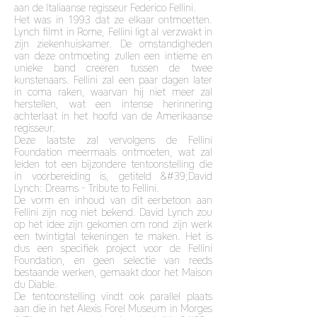
aan de Italiaanse regisseur Federico Fellini.
Het was in 1993 dat ze elkaar ontmoetten.
Lynch filmt in Rome, Fellini ligt al verzwakt in
zijn ziekenhuiskamer. De omstandigheden
van deze ontmoeting zullen een intieme en
unieke band creëren tussen de twee
kunstenaars. Fellini zal een paar dagen later
in coma raken, waarvan hij niet meer zal
herstellen, wat een intense herinnering
achterlaat in het hoofd van de Amerikaanse
regisseur.
Deze laatste zal vervolgens de Fellini
Foundation meermaals ontmoeten, wat zal
leiden tot een bijzondere tentoonstelling die
in voorbereiding is, getiteld &#39;David
Lynch: Dreams - Tribute to Fellini.
De vorm en inhoud van dit eerbetoon aan
Fellini zijn nog niet bekend. David Lynch zou
op het idee zijn gekomen om rond zijn werk
een twintigtal tekeningen te maken. Het is
dus een specifiek project voor de Fellini
Foundation, en geen selectie van reeds
bestaande werken, gemaakt door het Maison
du Diable.
De tentoonstelling vindt ook parallel plaats
aan die in het Alexis Forel Museum in Morges