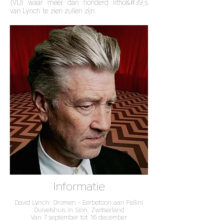
(VD) waar meer dan honderd litho&#39;s
van Lynch te zien zullen zijn.
Informatie
David Lynch: Dromen - Eerbetoon aan Fellini
Duivelshuis in Sion, Zwitserland
Van 7 september tot 16 december