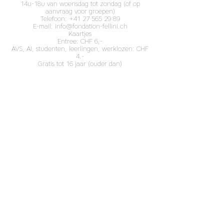
14u-18u van woensdag tot zondag (of op
aanvraag voor groepen)
Telefoon:
+41 27 565 29 89
E-mail:
info@fondation-fellini.ch
Kaartjes
Entree: CHF 6,-
AVS, AI, studenten, leerlingen, werklozen: CHF
4.-
Gratis tot 16 jaar (ouder dan)
Rondleidingen met gids
Neem dan contact op met Stichting Fellini. Wij
organiseren groepsbezoeken op reservatie.
NIEUWSBRIEF