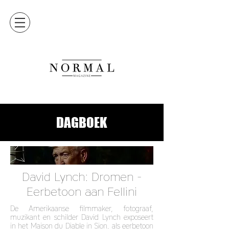
DAGBOEK
David Lynch: Dromen -
Eerbetoon aan Fellini
De Amerikaanse filmmaker, fotograaf,
muzikant en schilder David Lynch exposeert
in het Maison du Diable in Sion, als eerbetoon