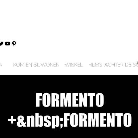
N
KOM EN BIJWONEN
WINKEL
FILMS
ACHTER DE S
FORMENTO
+&nbsp;FORMENTO