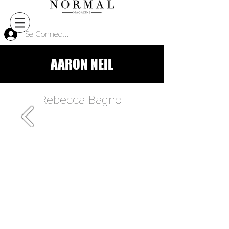
Se Connecter
AARON NEIL
Rebecca Bagnol