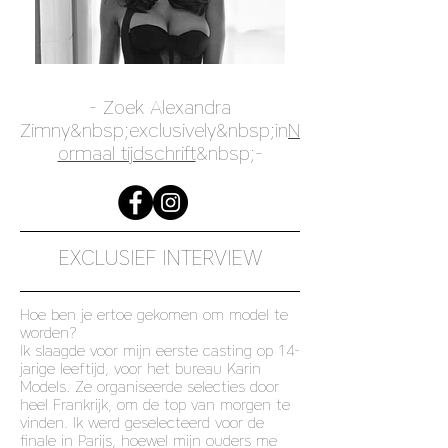
- Zoek Alexandra
Zimny&nbsp;exclusively&nbsp;in
N
ormaal tijdschrift
&nbsp;-
EXCLUSIEF INTERVIEW
Hoe ben je ertoe gekomen om model te
worden?
Ik slaagde voor mijn eerste casting op 14-
jarige leeftijd, voor het bureau Karin
Models. Ze organiseerde selecties door
heel Frankrijk, om de top van morgen te
vinden. Ik werd geselecteerd voor de
finale in Parijs, hoewel mijn ouders me