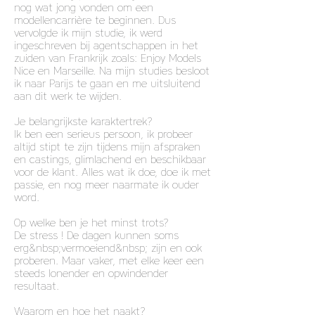
nog wat jong vonden om een
modellencarrière te beginnen. Dus
vervolgde ik mijn studie, ik werd
ingeschreven bij agentschappen in het
zuiden van Frankrijk zoals: Enjoy Models
Nice en Marseille. Na mijn studies besloot
ik naar Parijs te gaan en me uitsluitend
aan dit werk te wijden.
Je belangrijkste karaktertrek?
Ik ben een serieus persoon, ik probeer
altijd stipt te zijn tijdens mijn afspraken
en castings, glimlachend en beschikbaar
voor de klant. Alles wat ik doe, doe ik met
passie, en nog meer naarmate ik ouder
word.
Op welke ben je het minst trots?
De stress ! De dagen kunnen soms
erg&nbsp;vermoeiend&nbsp; zijn en ook
proberen. Maar vaker, met elke keer een
steeds lonender en opwindender
resultaat.
Waarom en hoe het naakt?