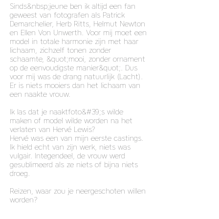
Sinds&nbsp;jeune ben ik altijd een fan
geweest van fotografen als Patrick
Demarchelier, Herb Ritts, Helmut Newton
en Ellen Von Unwerth. Voor mij moet een
model in totale harmonie zijn met haar
lichaam, zichzelf tonen zonder
schaamte, &quot;mooi, zonder ornament
op de eenvoudigste manier&quot;. Dus
voor mij was de drang natuurlijk (Lacht).
Er is niets mooiers dan het lichaam van
een naakte vrouw.
Ik las dat je naaktfoto&#39;s wilde
maken of model wilde worden na het
verlaten van Hervé Lewis?
Hervé was een van mijn eerste castings.
Ik hield echt van zijn werk, niets was
vulgair. Integendeel, de vrouw werd
gesublimeerd als ze niets of bijna niets
droeg.
Reizen, waar zou je neergeschoten willen
worden?
Momenteel wil ik heel graag naar de
Verenigde Staten reizen. De drang