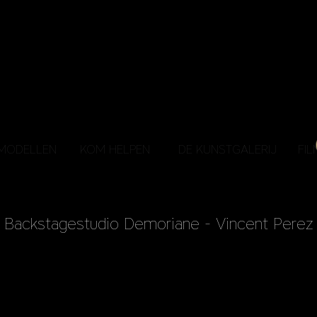
MODELLEN
KOM HELPEN
DE KUNSTGALERIJ
FIL
Backstagestudio Demoriane - Vincent Perez