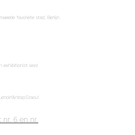
tweede favoriete stad, Berlijn.
 exhibitionist was!
Lenoir!&nbsp;Graou!
 nr. 6 en nr.