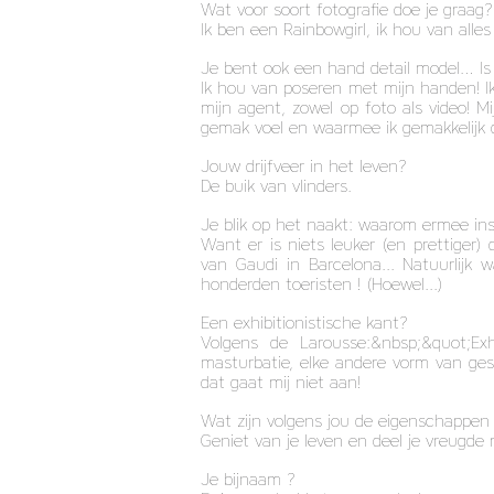
Wat voor soort fotografie doe je graag?
Ik ben een Rainbowgirl, ik hou van alles 
Je bent ook een hand detail model… Is
Ik hou van poseren met mijn handen! I
mijn agent, zowel op foto als video!
gemak voel en waarmee ik gemakkelijk d
Jouw drijfveer in het leven?
De buik van vlinders.
Je blik op het naakt: waarom ermee i
Want er is niets leuker (en prettige
van Gaudi in Barcelona... Natuurlijk 
honderden toeristen ! (Hoewel...)
Een exhibitionistische kant?
Volgens de Larousse:&nbsp;&quot;Ex
masturbatie, elke andere vorm van ge
dat gaat mij niet aan!
Wat zijn volgens jou de eigenschappen
Geniet van je leven en deel je vreugde
Je bijnaam ?