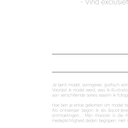
- Vind exclusi
Je bent model, vormgever, grafisch vo
Voordat ik model werd, was ik illustrat
aan verschillende series waarin ik foto
Hoe ben je ertoe gekomen om model t
Als ontwerper begon ik als &quot;lev
ontmoetingen... Mijn mooiste is die 
medeplichtigheid deden begrijpen. Het 