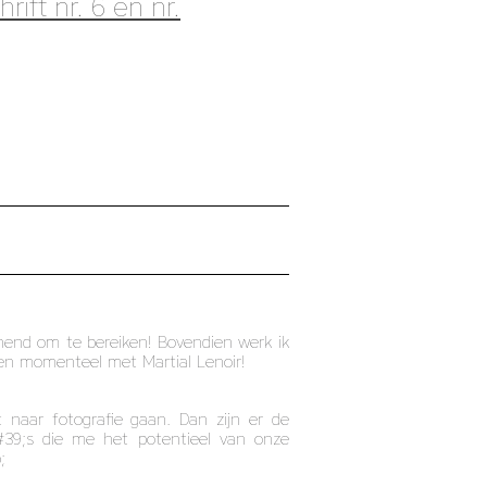
rift nr. 6 en nr.
annend om te bereiken! Bovendien werk ik
n en momenteel met Martial Lenoir!
 naar fotografie gaan. Dan zijn er de
&#39;s die me het potentieel van onze
;