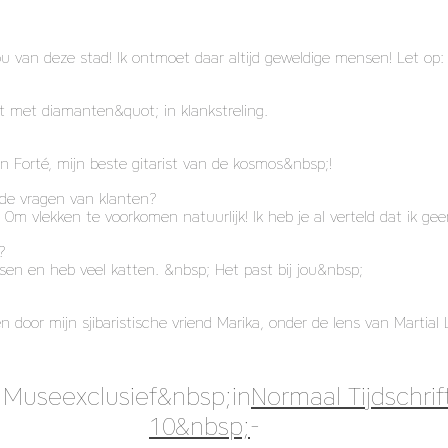
ou van deze stad! Ik ontmoet daar altijd geweldige mensen! Let op: 
t met diamanten&quot; in klankstreling.
 Forté, mijn beste gitarist van de kosmos&nbsp;!
de vragen van klanten?
m vlekken te voorkomen natuurlijk! Ik heb je al verteld dat ik geen
?
nsen en heb veel katten. &nbsp; Het past bij jou&nbsp;
door mijn sjibaristische vriend Marika, onder de lens van Martial 
e Muse
exclusief&nbsp;in
Normaal Tijdschrift
10&nbsp;
-