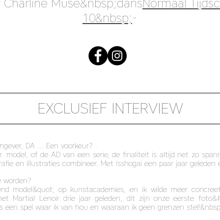
ef Charline Muse&nbsp;dans
Normaal Tijdsch
10&nbsp;
-
EXCLUSIEF INTERVIEW
rmgever, DA … Een voorkeur?
or. model, of de AD van een serie, de finaliteit is altijd net zo sp
grafie en illustraties combineer. Met Isshogai een paar jaar gelede
e worden?
end model&quot; op kunstacademies, en ik wilde meer concreet
met Martial Lenoir drie jaar geleden, dit zijn onze eerste foto
is een spel waar ik van hou en waaraan ik geen grenzen stel!&nbsp