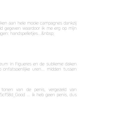
erken aan hele mooie campagnes dankzij
id gegeven waardoor ik me erg op mijn
gen: handspelletjes...&nbsp;
seum in Figueres en de sublieme daken
p onfatsoenlijke uren... midden tussen
r tonen van de penis, vergezeld van
cf58d_Good ... ik heb geen penis, dus