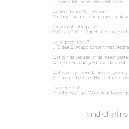
Er is een deel kat en een deel muze...
Waarom Parijs? Blijf je daar?
Ah Parijs... ik ben daar geboren en ik h
Jouw ideale afterparty?
Château Guérin, &quot;Lucy in de luch
Je volgende feest?
LIFE d&#39;Adagio concert met Stéphan
Wat zijn de wensen of de meest gestel
Kom zonder ondergoed naar de shoot... O
Wat is er met je kinderdromen gebeurd
Ik ben daar. Leef gelukkig met mijn pri
Uw projecten?
De volgende: Laat Wondercat bevestigen 
- Vind Charlin