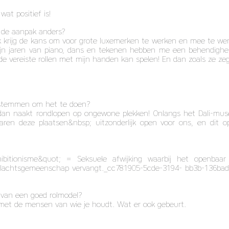
wat positief is!
 de aanpak anders?
k krijg de kans om voor grote luxemerken te werken en mee te w
 Mijn jaren van piano, dans en tekenen hebben me een behendighe
e vereiste rollen met mijn handen kan spelen! En dan zoals ze zeg
nstemmen om het te doen?
r) dan naakt rondlopen op ongewone plekken! Onlangs het Dali-mu
waren deze plaatsen&nbsp; uitzonderlijk open voor ons, en dit o
hibitionisme&quot; = Seksuele afwijking waarbij het openbaa
slachtsgemeenschap vervangt._cc781905-5cde-3194- bb3b-136bad5
 van een goed rolmodel?
 met de mensen van wie je houdt. Wat er ook gebeurt.