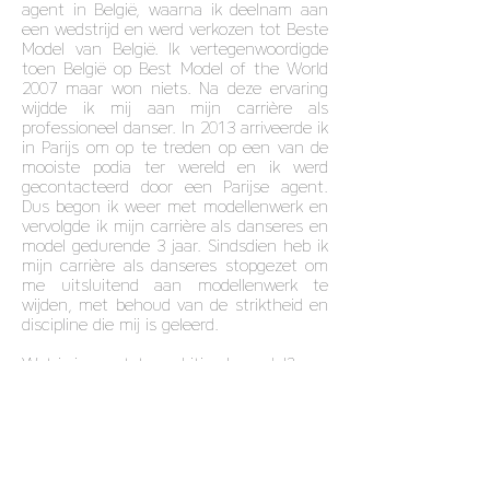
agent in België, waarna ik deelnam aan
een wedstrijd en werd verkozen tot Beste
Model van België. Ik vertegenwoordigde
toen België op Best Model of the World
2007 maar won niets. Na deze ervaring
wijdde ik mij aan mijn carrière als
professioneel danser. In 2013 arriveerde ik
in Parijs om op te treden op een van de
mooiste podia ter wereld en ik werd
gecontacteerd door een Parijse agent.
Dus begon ik weer met modellenwerk en
vervolgde ik mijn carrière als danseres en
model gedurende 3 jaar. Sindsdien heb ik
mijn carrière als danseres stopgezet om
me uitsluitend aan modellenwerk te
wijden, met behoud van de striktheid en
discipline die mij is geleerd.
Wat is je grootste ambitie als model?
Ik heb geen grote ambities als model. Ik
wou dat ik nog steeds aan mooie
projecten kon werken met deze passie
die mij drijft. Ik heb nog steeds een
droom: een Angel worden bij
Victoria&#39;s Secret. Het is leuk om te