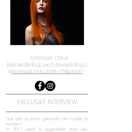
- Ontmoet Chloé
Bernard&nbsp;exclusively&nbsp;i
n
Normaal Tijdschrift n°9&nbsp;
-
EXCLUSIEF INTERVIEW
Hoe ben je ertoe gekomen om model te
worden?
In 2007 werd ik opgemerkt door een