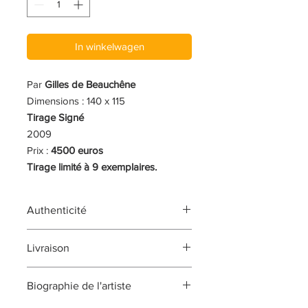
In winkelwagen
Par
Gilles de Beauchêne
Dimensions : 140 x 115
Tirage Signé
2009
Prix :
4500 euros
Tirage limité à 9 exemplaires.
Authenticité
L'oeuvre est signée et vous sera
Livraison
vendue avec un certificat
d'authenticité signé par l'artiste, au
L'oeuvre vous sera livrée sous 1 à 2
recto ou au verso de l'oeuvre, ou sur
Biographie de l'artiste
semaines après validation de votre
le certificat remis avec l'oeuvre. Ce
commande.