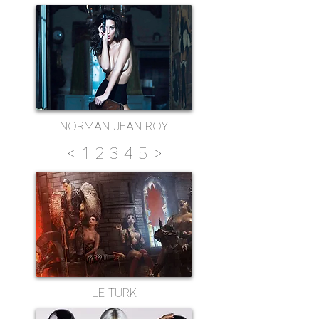
NORMAN JEAN ROY
<
1
2
3
4
5
>
LE TURK